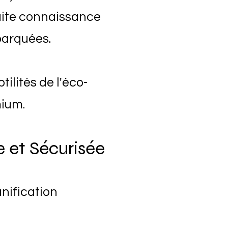
aite connaissance
barquées.
ilités de l'éco-
mium.
 et Sécurisée
anification