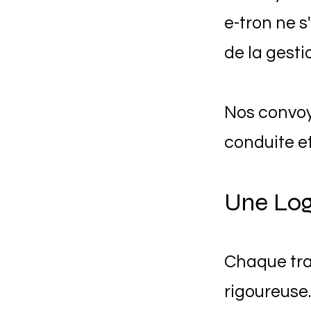
e-tron ne 
de la gest
Nos convoye
conduite e
Une Log
Chaque traj
rigoureuse.