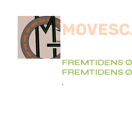
MOVESC
SAS
FREMTIDENS Ø
FREMTIDENS Ø
,
BILTRANSPORT: F
Biltransportør
DAG, NAT, WEEKE
,