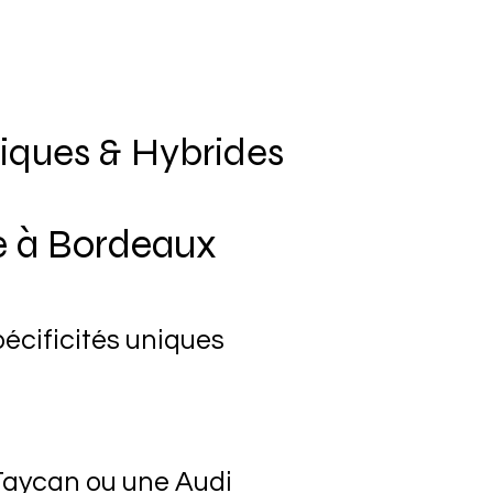
riques & Hybrides
e à Bordeaux
cificités uniques
 Taycan ou une Audi