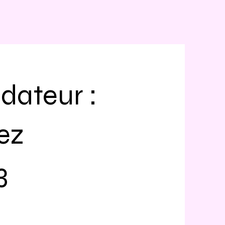
dateur :
ez
3