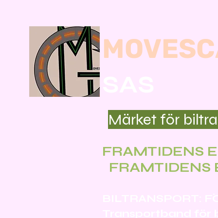
MOVESC
SAS
Märket för biltr
FRAMTIDENS E
FRAMTIDENS 
BILTRANSPORT: F
Transportband för b