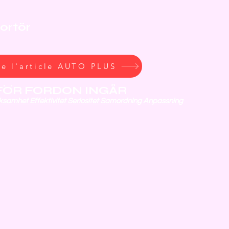
portör
AKET.
re l'article AUTO PLUS
FÖR FORDON INGÅR
aksamhet Effektivitet Seriositet Samordning Anpassning