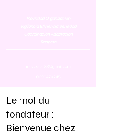
Movilidad Organización
Vigilancia Eficiencia Seriedad
Coordinación Adaptación
Respeto
movescar33@gmail.com
0699470245
Le mot du
fondateur :
Bienvenue chez