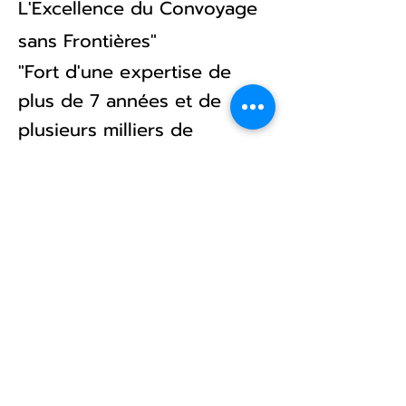
L'Excellence du Convoyage
sans Frontières"
"Fort d'une expertise de
plus de 7 années et de
plusieurs milliers de
convoyages réussis,
MOVESCAR GROUP® est la
référence du transport
automobile premium. Notre
structure, basée à Bordeaux
et tournée vers
l'international, propose ses
services en 15 langues pour
accompagner nos clients