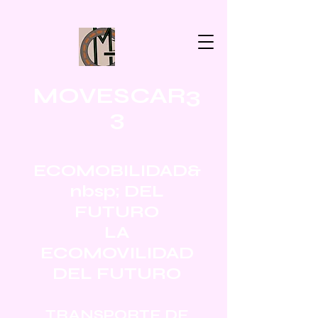
MOVESCAR3
3
ECOMOBILIDAD&
nbsp; DEL
FUTURO
LA
ECOMOVILIDAD
DEL FUTURO
TRANSPORTE DE